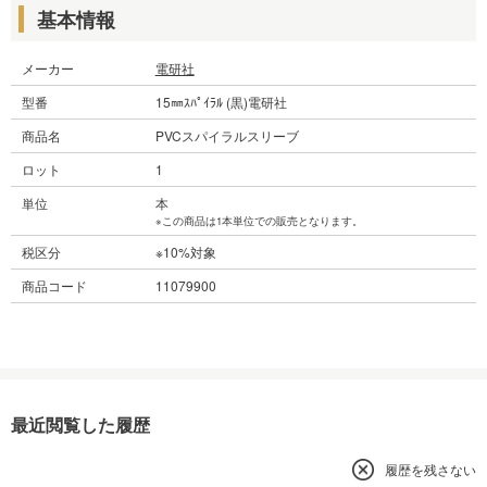
基本情報
メーカー
電研社
型番
15㎜ｽﾊﾟｲﾗﾙ (黒)電研社
商品名
PVCスパイラルスリーブ
ロット
1
単位
本
※この商品は1本単位での販売となります。
税区分
※10%対象
商品コード
11079900
最近閲覧した履歴
履歴を残さない