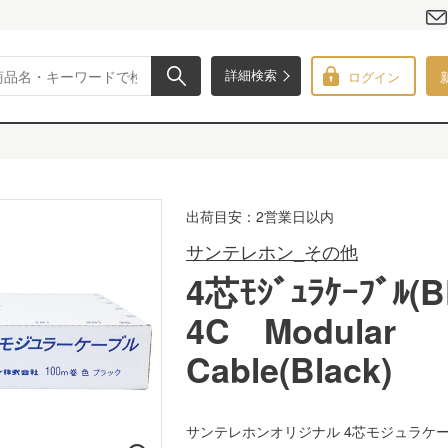
ログイン
詳細検索
出荷目安：2営業日以内
サンテレホン_その他
4芯ﾓｼﾞｭﾗｹｰﾌﾞﾙ(B
4C Modular
Cable(Black)
サンテレホンオリジナル 4芯モジュラケー