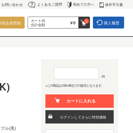
よくあるご質問
初めての方へ
操作手引書
お問い合わせ
カート内
0
新規会員登録
￥0
購入履歴
合計金額
m
K)
※この商品は100m単位での販売となります。
カートに入れる
ログインしてさらに特別価格
ブル(黒)