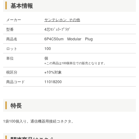
基本情報
メーカー
サンテレホン_その他
型番
4芯ﾓｼﾞｭﾗｰﾌﾟﾗｸﾞ
商品名
6P4C50um Modular Plug
ロット
100
単位
個
※この商品は100個単位での販売となります。
税区分
※10%対象
商品コード
11018200
特長
1袋100個入り。通信機器用接続コネクタ。