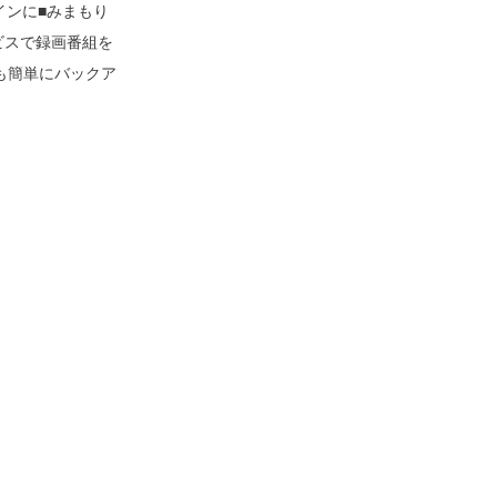
インに■みまもり
ービスで録画番組を
も簡単にバックア