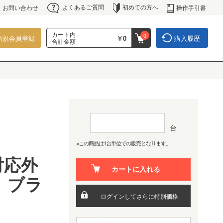
よくあるご質問
初めての方へ
操作手引書
お問い合わせ
カート内
0
新規会員登録
￥0
購入履歴
合計金額
台
※この商品は1台単位での販売となります。
)対応外
カートに入れる
 ブラ
ログインしてさらに特別価格