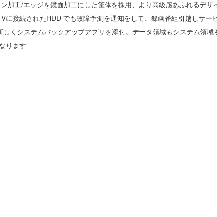
イン加工/エッジを鏡面加工にした筐体を採用、より高級感あふれるデザ
対応でTVに接続されたHDD でも故障予測を通知をして、録画番組引越しサ
に新しくシステムバックアップアプリを添付。データ領域もシステム領域
になります