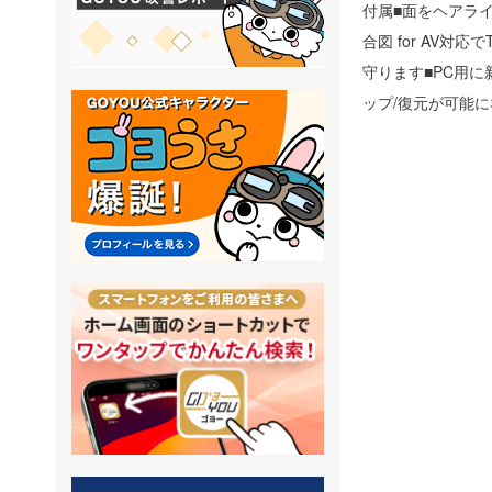
付属■面をヘアラ
合図 for AV
守ります■PC用
ップ/復元が可能