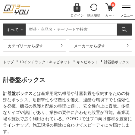
0
ログイン
購入履歴
カート
メニュー
すべて
カテゴリーから探す
メーカーから探す
トップ
19インチラック・キャビネット
キャビネット
計器盤ボックス
計器盤ボックス
計器盤ボックス
とは産業用電気機器や計器装置を収納するための特
殊なボックス。耐衝撃性や防塵性を備え、過酷な環境下でも信頼性
を発揮。機器の保護と配線の整理に適し、安全性向上に貢献。多様
なサイズや設計があり、業務の要件に合わせた設置が可能。産業現
場や施設で広く利用されている。GOYOUではプロ向け部材を豊富に
ラインナップ。施工現場の用途に合わせてスピーディにお届けしま
す。