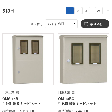
513
件
1
2
3
26
・・・
おすすめ順
並べ替え
絞り込む
日東工業_盤
日東工業_盤
OMS-15B
OM-14BC
引込計器盤キャビネット
引込計器盤キャビネット
標準価格
￥118,000
標準価格
￥44,000