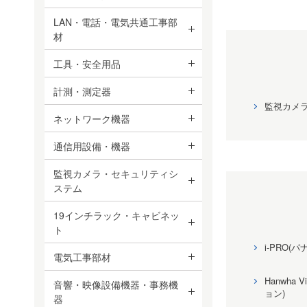
LAN・電話・電気共通工事部
材
工具・安全用品
計測・測定器
監視カメ
ネットワーク機器
通信用設備・機器
監視カメラ・セキュリティシ
ステム
19インチラック・キャビネッ
ト
i-PRO(
電気工事部材
Hanwha 
音響・映像設備機器・事務機
ョン)
器