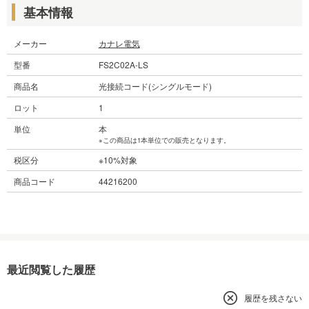
基本情報
メーカー
カナレ電気
型番
FS2C02A-LS
商品名
光接続コード(シングルモード)
ロット
1
単位
本
※この商品は1本単位での販売となります。
税区分
※10%対象
商品コード
44216200
最近閲覧した履歴
履歴を残さない