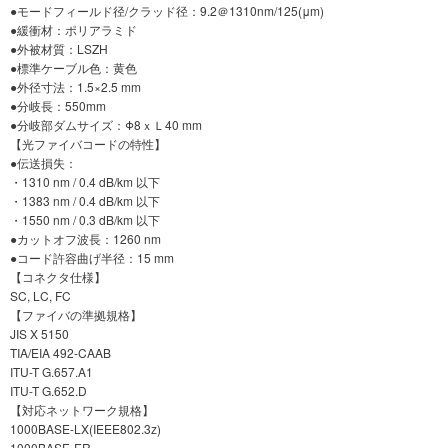
●モードフィールド径/クラッド径：9.2＠1310nm/125(μm)
●緩衝材：ポリアラミド
●外被材質：LSZH
●標準ケーブル色：黄色
●外径寸法：1.5×2.5 mm
●分岐長：550mm
●分岐部ダムサイズ：Φ8ｘＬ40 mm
【光ファイバコードの特性】
●伝送損失：
・1310 nm / 0.4 dB/km 以下
・1383 nm / 0.4 dB/km 以下
・1550 nm / 0.3 dB/km 以下
●カットオフ波長：1260 nm
●コード許容曲げ半径：15 mm
【コネクタ仕様】
SC, LC, FC
【ファイバの準拠規格】
JIS X 5150
TIA/EIA 492-CAAB
ITU-T G.657.A1
ITU-T G.652.D
【対応ネットワーク規格】
1000BASE-LX(IEEE802.3z)
1000BASE-ER