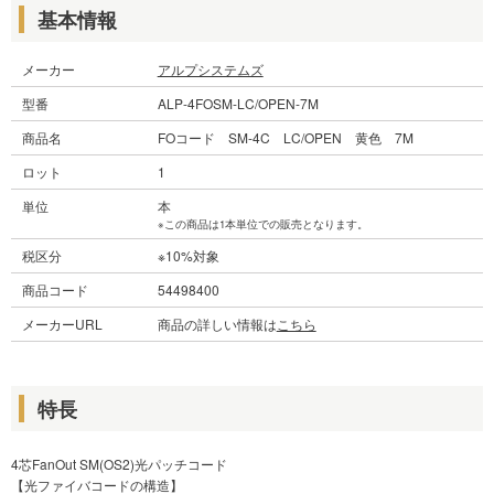
基本情報
メーカー
アルプシステムズ
型番
ALP-4FOSM-LC/OPEN-7M
商品名
FOコード SM-4C LC/OPEN 黄色 7M
ロット
1
単位
本
※この商品は1本単位での販売となります。
税区分
※10%対象
商品コード
54498400
メーカーURL
商品の詳しい情報は
こちら
特長
4芯FanOut SM(OS2)光パッチコード
【光ファイバコードの構造】