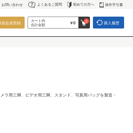
よくあるご質問
初めての方へ
操作手引書
お問い合わせ
カート内
0
新規会員登録
￥0
購入履歴
合計金額
メーカーです。主にカメラ用三脚、ビデオ用三脚、スタンド、写真用バッグを製造・