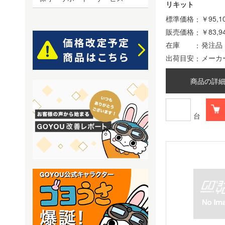
リキット
標準価格
￥95,1
販売価格
￥83,9
在庫
発注品
出荷目安
メーカ
商品の詳
台