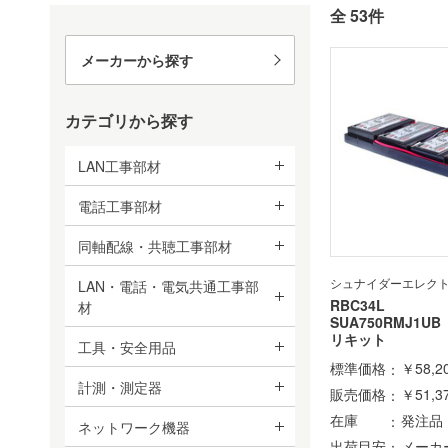
全 53件
メーカーから探す
カテゴリから探す
LAN工事部材
電話工事部材
同軸配線・共聴工事部材
シュナイダーエレク
LAN・電話・電気共通工事部
RBC34L
材
SUA750RMJ1
リキット
工具・安全用品
標準価格
￥58,2
計測・測定器
販売価格
￥51,3
在庫
発注品
ネットワーク機器
出荷目安
メーカ