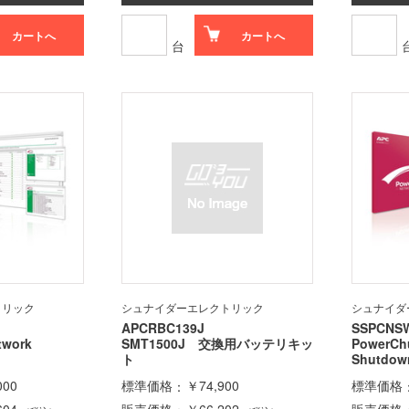
カートへ
カートへ
台
トリック
シュナイダーエレクトリック
シュナイダ
APCRBC139J
SSPCNS
etwork
SMT1500J 交換用バッテリキッ
PowerC
ト
Shutdo
000
標準価格
￥74,900
標準価格