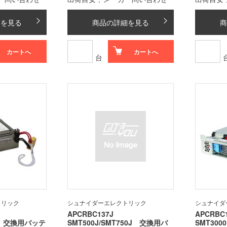
細を見る
商品の詳細を見る
商
カートへ
カートへ
台
トリック
シュナイダーエレクトリック
シュナイダ
APCRBC137J
APCRBC
2U 交換用バッテ
SMT500J/SMT750J 交換用バ
SMT30