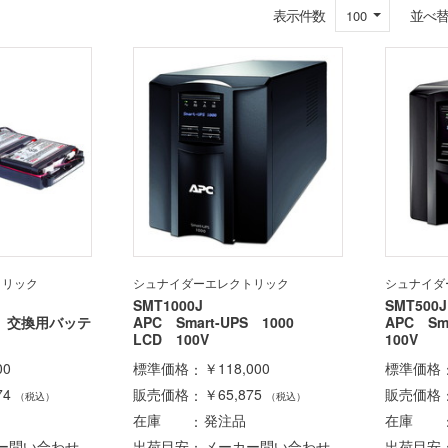
表示件数
並べ
100
トリック
シュナイダーエレクトリック
シュナイダ
SMT1000J
SMT500J
UB 交換用バッテ
APC Smart-UPS 1000
APC Sm
LCD 100V
100V
00
標準価格
￥118,000
標準価格
74
販売価格
￥65,875
販売価格
（税込）
（税込）
在庫
発注品
在庫
ー問い合わせ
出荷目安
メーカー問い合わせ
出荷目安