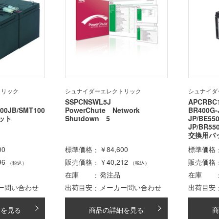
トリック
シュナイダーエレクトリック
シュナイダ
SSPCNSWL5J
APCRBC
00JB/SMT100
PowerChute Network
BR400G-
ット
Shutdown 5
JP/BE55
JP/BR55
交換用バ
00
標準価格
￥84,600
標準価格
96
販売価格
￥40,212
販売価格
（税込）
（税込）
在庫
発注品
在庫
ー問い合わせ
出荷目安
メーカー問い合わせ
出荷目安
細を見る
商品の詳細を見る
商