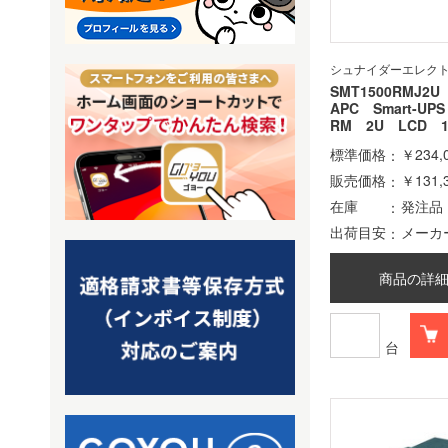
シュナイダーエレク
SMT1500RMJ2U
APC Smart-UP
RM 2U LCD 1
標準価格
￥234,
販売価格
￥131,
在庫
発注品
出荷目安
メーカ
商品の詳
台