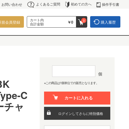
よくあるご質問
初めての方へ
操作手引書
お問い合わせ
カート内
0
新規会員登録
￥0
購入履歴
合計金額
個
BK
※この商品は1個単位での販売となります。
pe-C
カートに入れる
ーチャ
ログインしてさらに特別価格