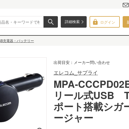
ログイン
詳細検索
SB充電器・バッテリー
出荷目安：メーカー問い合わせ
エレコム_サプライ
MPA-CCCPD02
リール式USB Ty
ポート搭載シガ
ージャー