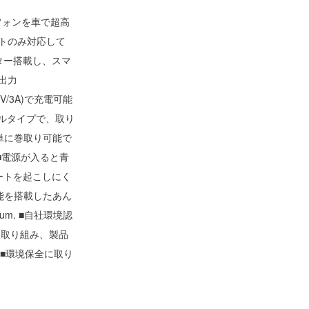
トフォンを車で超高
)ポートのみ対応して
)コネクター搭載し、スマ
大出力
(5V/3A)で充電可能
リールタイプで、取り
単に巻取り可能で
■電源が入ると青
ートを起こしにく
能を搭載したあん
Forum. ■自社環境認
全に取り組み、製品
■環境保全に取り