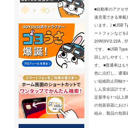
■自動車のアクセサリ
速充電できる車載充電器で
います。) ■USB T
ートフォンなどを2台
20W(9V/2.22A
です。 ■USB T
回しがしやすく、
す。 ■普通車はも
色に点灯し、通電
い短絡防止同軸ケ
しん安全設計です。 ■※US
定基準を1つ以上満
の包装容器におけ
組み、製品の包装