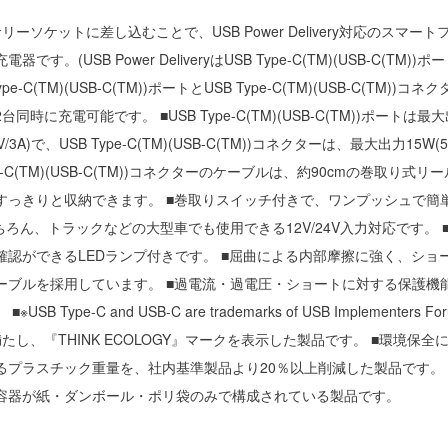
ーソケットに差し込むことで、USB Power Delivery対応のスマー
す。(USB Power DeliveryはUSB Type-C(TM)(USB-C(TM)
ype-C(TM)(USB-C(TM))ポートとUSB Type-C(TM)(USB-C(TM)
同時に充電可能です。 ■USB Type-C(TM)(USB-C(TM))ポートは最
，5V/3A)で、USB Type-C(TM)(USB-C(TM))コネクターは、最大出力15W
ype-C(TM)(USB-C(TM))コネクターのケーブルは、約90cmの巻取り式
すっきりと収納できます。 ■巻取りスイッチ付きで、ワンプッシュで簡
ちろん、トラックなどの大型車でも使用できる12V/24V入力対応です。 
確認ができるLEDランプ付きです。 ■屈曲による内部摩擦に強く、ショ
ーブルを採用しています。 ■過電流・過電圧・ショートに対する保護機
B Type-C and USB-C are trademarks of USB Implementers 
たし、『THINK ECOLOGY』マークを表示した製品です。 ■環境保
るプラスチック重量を、社内基準製品より20％以上削減した製品です。 
容器が紙・ダンボール・ポリ袋のみで構成されている製品です。