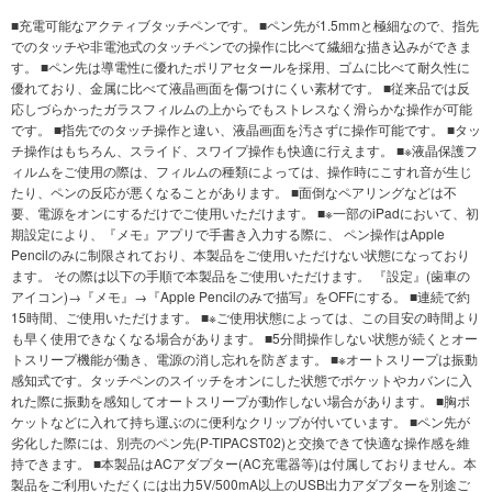
■充電可能なアクティブタッチペンです。 ■ペン先が1.5mmと極細なので、指先
でのタッチや非電池式のタッチペンでの操作に比べて繊細な描き込みができま
す。 ■ペン先は導電性に優れたポリアセタールを採用、ゴムに比べて耐久性に
優れており、金属に比べて液晶画面を傷つけにくい素材です。 ■従来品では反
応しづらかったガラスフィルムの上からでもストレスなく滑らかな操作が可能
です。 ■指先でのタッチ操作と違い、液晶画面を汚さずに操作可能です。 ■タッ
チ操作はもちろん、スライド、スワイプ操作も快適に行えます。 ■※液晶保護フ
ィルムをご使用の際は、フィルムの種類によっては、操作時にこすれ音が生じ
たり、ペンの反応が悪くなることがあります。 ■面倒なペアリングなどは不
要、電源をオンにするだけでご使用いただけます。 ■※一部のiPadにおいて、初
期設定により、『メモ』アプリで手書き入力する際に、 ペン操作はApple
Pencilのみに制限されており、本製品をご使用いただけない状態になっており
ます。 その際は以下の手順で本製品をご使用いただけます。 『設定』(歯車の
アイコン)→『メモ』→『Apple Pencilのみで描写』をOFFにする。 ■連続で約
15時間、ご使用いただけます。 ■※ご使用状態によっては、この目安の時間より
も早く使用できなくなる場合があります。 ■5分間操作しない状態が続くとオー
トスリープ機能が働き、電源の消し忘れを防ぎます。 ■※オートスリープは振動
感知式です。タッチペンのスイッチをオンにした状態でポケットやカバンに入
れた際に振動を感知してオートスリープが動作しない場合があります。 ■胸ポ
ケットなどに入れて持ち運ぶのに便利なクリップが付いています。 ■ペン先が
劣化した際には、別売のペン先(P-TIPACST02)と交換できて快適な操作感を維
持できます。 ■本製品はACアダプター(AC充電器等)は付属しておりません。本
製品をご利用いただくには出力5V/500mA以上のUSB出力アダプターを別途ご