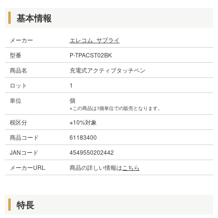
基本情報
メーカー
エレコム_サプライ
型番
P-TPACST02BK
商品名
充電式アクティブタッチペン
ロット
1
単位
個
※この商品は1個単位での販売となります。
税区分
※10%対象
商品コード
61183400
JANコード
4549550202442
メーカーURL
商品の詳しい情報は
こちら
特長