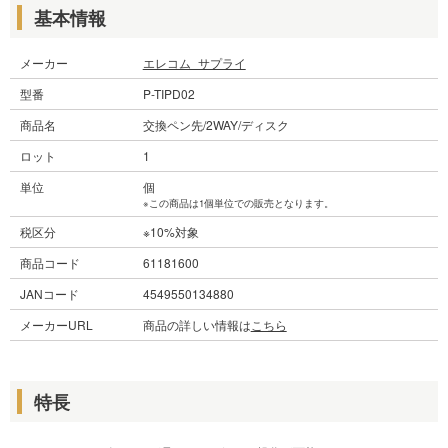
基本情報
メーカー
エレコム_サプライ
型番
P-TIPD02
商品名
交換ペン先/2WAY/ディスク
ロット
1
単位
個
※この商品は1個単位での販売となります。
税区分
※10%対象
商品コード
61181600
JANコード
4549550134880
メーカーURL
商品の詳しい情報は
こちら
特長