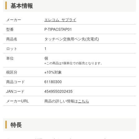
基本情報
メーカー
エレコム_サプライ
型番
P-TIPACSTAP01
商品名
タッチペン交換用ペン先(充電式)
ロット
1
単位
個
※この商品は1個単位での販売となります。
税区分
※10%対象
商品コード
61180300
JANコード
4549550202435
メーカーURL
商品の詳しい情報は
こちら
特長