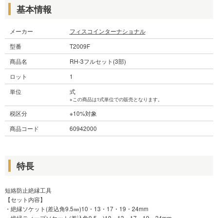
基本情報
メーカー
フィスコインターナショナル
型番
T2009F
商品名
RH-3フルセット(3部)
ロット
1
単位
式
※この商品は1式単位での販売となります。
税区分
※10%対象
商品コード
60942000
特長
短絡防止絶縁工具
【セット内容】
・絶縁ソケット(差込角9.5㎜)10・13・17・19・24mm
・絶縁ティープソケット(差込角9.5㎜)10・13・17・19・24mm