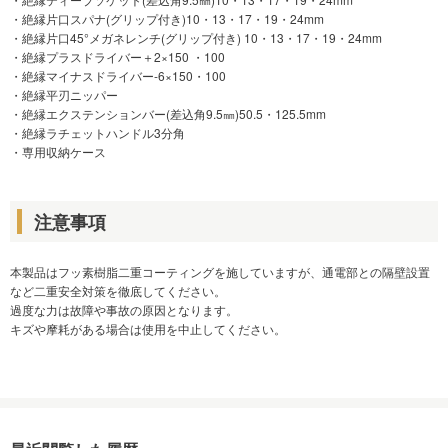
・絶縁片口スパナ(グリップ付き)10・13・17・19・24mm
・絶縁片口45°メガネレンチ(グリップ付き) 10・13・17・19・24mm
・絶縁プラスドライバー＋2×150 ・100
・絶縁マイナスドライバー-6×150・100
・絶縁平刃ニッパー
・絶縁エクステンションバー(差込角9.5㎜)50.5・125.5mm
・絶縁ラチェットハンドル3分角
・専用収納ケース
注意事項
本製品はフッ素樹脂二重コーティングを施していますが、通電部との隔壁設置
など二重安全対策を徹底してください。
過度な力は故障や事故の原因となります。
キズや摩耗がある場合は使用を中止してください。