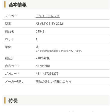
基本情報
メーカー
アライドテレシス
型番
AT-VST-CB-5Y-2022
商品名
04548
ロット
1
単位
式
※この商品は1式単位での販売となります。
税区分
※10%対象
商品コード
53796600
JANコード
4511427256377
メーカーURL
商品の詳しい情報は
こちら
特長