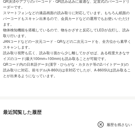
QR決済やアプリのバーコード・QR読み込みに最適な、定置式のバーコードリ
ーダーです。
スマートフォンなどの液晶画面の読み取りに対応しています。もちろん紙面の
バーコードもスキャン出来るので、会員カードなどの運用でもお使いいただけ
ます。
物体検知機能を搭載しているので、物をかざすと反応してLEDが点灯し、読み
取り行います。
JANコードなどの一次元コード・QRなどの二次元コードを、全方位から素早く
スキャンします。
読み取り視野も広く、読み取り面から少し離してかざせば、ある程度大きなサ
イズのコード(最大100mm×100mm)も読み取ることが可能です。
QRコード内の日本語データ(漢字・ひらがな・カタカナ等の2バイトデータ)の
読み取りに対応。前モデル(A-860U)は非対応でしたが、A-860SUは読み取るこ
とが出来るようになっています。
最近閲覧した履歴
履歴を残さない