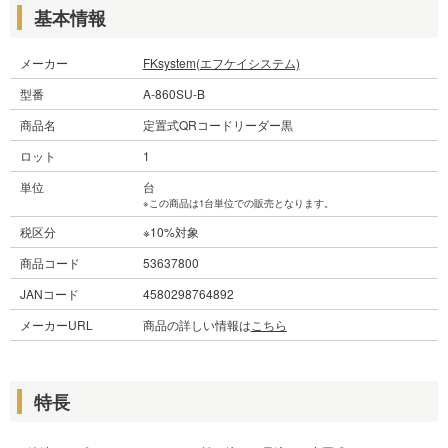
基本情報
メーカー
FKsystem(エフケイシステム)
型番
A-860SU-B
商品名
定置式QRコードリーダー黒
ロット
1
単位
台
※この商品は1台単位での販売となります。
税区分
※10%対象
商品コード
53637800
JANコード
4580298764892
メーカーURL
商品の詳しい情報は
こちら
特長