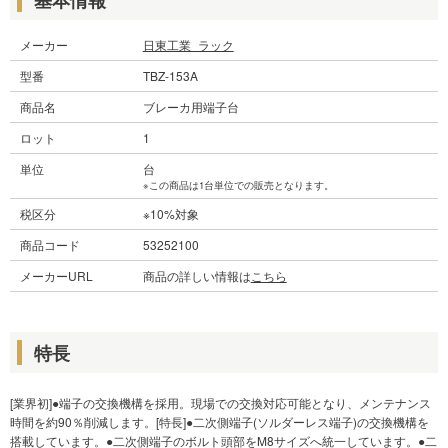
メーカー
日東工業_ラック
型番
TBZ-153A
商品名
ブレーカ用端子台
ロット
1
単位
台
※この商品は1台単位での販売となります。
税区分
※10%対象
商品コード
53252100
メーカーURL
商品の詳しい情報は
こちら
特長
[業界初]●端子の交換機構を採用。現場での交換対応可能となり、メンテナンス
時間を約90％削減します。[特長]●二次側端子(ソルダーレス端子)の交換機構を
搭載しています。●二次側端子のボルト頭部をM8サイズへ統一しています。●二