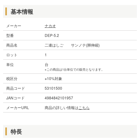
基本情報
メーカー
ナカオ
型番
DEP-5.2
商品名
二連はしご サンノテ(脚伸縮)
ロット
1
単位
台
※この商品は1台単位での販売となります。
税区分
※10%対象
商品コード
53101500
JANコード
4984842101957
メーカーURL
商品の詳しい情報は
こちら
特長