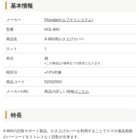
基本情報
メーカー
FKsystem(エフケイシステム)
型番
HOL-860
商品名
A-860用かさ上げカバー
ロット
1
単位
個
※この商品は1個単位での販売となります。
税区分
※10%対象
商品コード
52032500
メーカーURL
商品の詳しい情報は
こちら
特長
A-860の読取サポート製品。かさ上げカバーを利用することでスマホ液晶画面
のバーコードをストレスなく読取が出来ます。