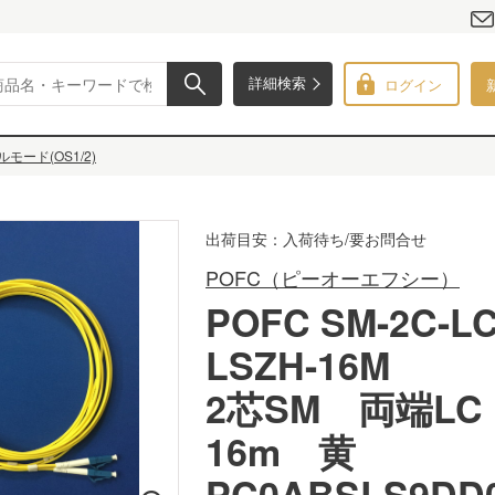
ログイン
詳細検索
モード(OS1/2)
出荷目安：入荷待ち/要お問合せ
POFC（ピーオーエフシー）
POFC SM-2C-LC
LSZH-16M
2芯SM 両端L
16m 黄
PC0ABSLS9DD