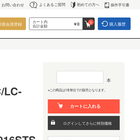
よくあるご質問
初めての方へ
操作手引書
お問い合わせ
カート内
0
新規会員登録
￥0
購入履歴
合計金額
本
/LC-
※この商品は1本単位での販売となります。
カートに入れる
C
ログインしてさらに特別価格
016STS