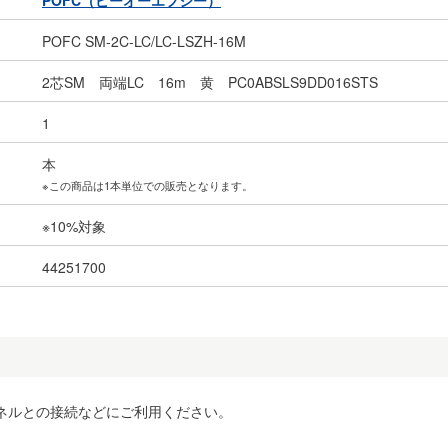
POFC（ピーオーエフシー）
POFC SM-2C-LC/LC-LSZH-16M
2芯SM 両端LC 16m 黄 PC0ABSLS9DD016STS
1
本
※この商品は1本単位での販売となります。
※10%対象
44251700
ネルとの接続などにご利用ください。