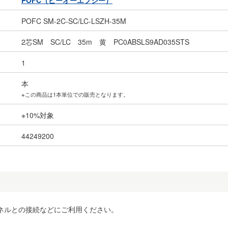
POFC（ピーオーエフシー）
POFC SM-2C-SC/LC-LSZH-35M
2芯SM SC/LC 35m 黄 PC0ABSLS9AD035STS
1
本
※この商品は1本単位での販売となります。
※10%対象
44249200
ネルとの接続などにご利用ください。