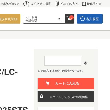
よくあるご質問
初めての方へ
操作手引書
お問い合わせ
カート内
0
新規会員登録
￥0
購入履歴
合計金額
本
/LC-
※この商品は1本単位での販売となります。
カートに入れる
C
ログインしてさらに特別価格
035STS