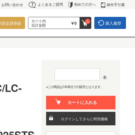
よくあるご質問
初めての方へ
操作手引書
お問い合わせ
カート内
0
新規会員登録
￥0
購入履歴
合計金額
本
/LC-
※この商品は1本単位での販売となります。
カートに入れる
C
ログインしてさらに特別価格
025STS