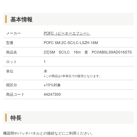
基本情報
メーカー
POFC（ピーオーエフシー）
型番
POFC SM-2C-SC/LC-LSZH-16M
商品名
2芯SM SC/LC 16m 黄 PC0ABSLS9AD016STS
ロット
1
単位
本
※この商品は1本単位での販売となります。
税区分
※10%対象
商品コード
44247300
特長
機器間やパッチパネルとの接続などにご利用ください。