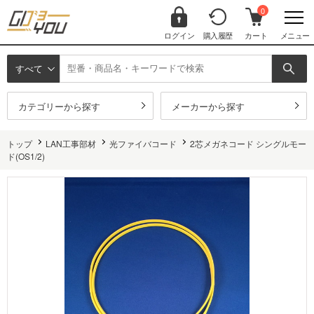
0
ログイン
購入履歴
カート
メニュー
すべて
カテゴリーから探す
メーカーから探す
トップ
LAN工事部材
光ファイバコード
2芯メガネコード シングルモー
ド(OS1/2)