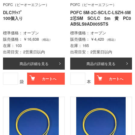
POFC（ピーオーエフシー）
POFC（ピーオーエフシー）
DLCｸﾘｯﾌﾟ
POFC SM-2C-SC/LC-LSZH-5M
100個入り
2芯SM SC/LC 5m 黄 PC0
ABSLS9AD005STS
標準価格
オープン
標準価格
オープン
販売価格
￥16,638
販売価格
￥4,420
（税込）
（税込）
在庫
103
在庫
165
出荷目安
2営業日以内
出荷目安
2営業日以内
商品の詳細を見る
商品の詳細を見る
カートへ
カートへ
袋
本