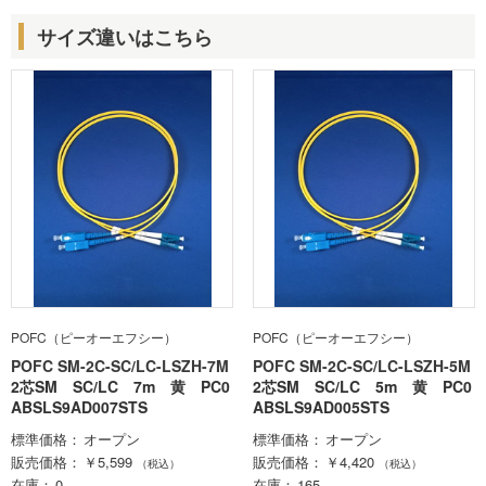
サイズ違いはこちら
POFC（ピーオーエフシー）
POFC（ピーオーエフシー）
POFC SM-2C-SC/LC-LSZH-7M
POFC SM-2C-SC/LC-LSZH-5M
2芯SM SC/LC 7m 黄 PC0
2芯SM SC/LC 5m 黄 PC0
ABSLS9AD007STS
ABSLS9AD005STS
標準価格
オープン
標準価格
オープン
販売価格
￥5,599
販売価格
￥4,420
（税込）
（税込）
在庫
0
在庫
165