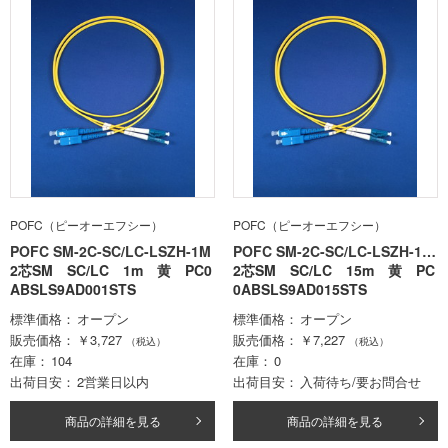
POFC（ピーオーエフシー）
POFC（ピーオーエフシー）
POFC SM-2C-SC/LC-LSZH-1M
POFC SM-2C-SC/LC-LSZH-15
2芯SM SC/LC 1m 黄 PC0
M
2芯SM SC/LC 15m 黄 PC
ABSLS9AD001STS
0ABSLS9AD015STS
標準価格
オープン
標準価格
オープン
販売価格
￥3,727
販売価格
￥7,227
（税込）
（税込）
在庫
104
在庫
0
出荷目安
2営業日以内
出荷目安
入荷待ち/要お問合せ
商品の詳細を見る
商品の詳細を見る