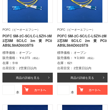
POFC（ピーオーエフシー）
POFC（ピーオーエフシー）
POFC SM-2C-SC/LC-LSZH-3M
POFC SM-2C-SC/LC-LSZH-2M
2芯SM SC/LC 3m 黄 PC0
2芯SM SC/LC 2m 黄 PC0
ABSLS9AD003STS
ABSLS9AD002STS
標準価格
オープン
標準価格
オープン
販売価格
￥4,073
販売価格
￥3,900
（税込）
（税込）
在庫
518
在庫
621
出荷目安
2営業日以内
出荷目安
2営業日以内
商品の詳細を見る
商品の詳細を見る
カートへ
カートへ
本
本