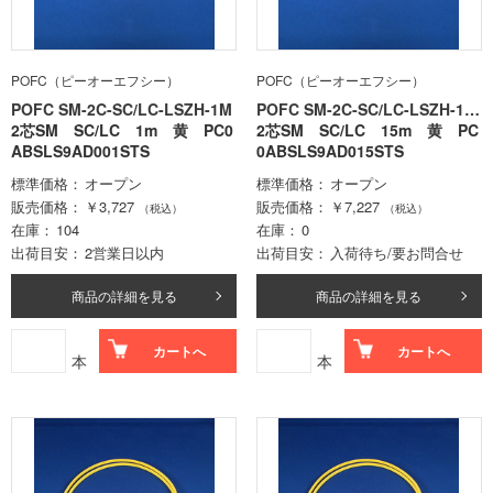
POFC（ピーオーエフシー）
POFC（ピーオーエフシー）
POFC SM-2C-SC/LC-LSZH-1M
POFC SM-2C-SC/LC-LSZH-15
2芯SM SC/LC 1m 黄 PC0
M
2芯SM SC/LC 15m 黄 PC
ABSLS9AD001STS
0ABSLS9AD015STS
標準価格
オープン
標準価格
オープン
販売価格
￥3,727
販売価格
￥7,227
（税込）
（税込）
在庫
104
在庫
0
出荷目安
2営業日以内
出荷目安
入荷待ち/要お問合せ
商品の詳細を見る
商品の詳細を見る
カートへ
カートへ
本
本