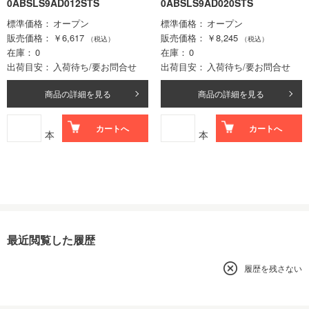
0ABSLS9AD012STS
0ABSLS9AD020STS
標準価格
オープン
標準価格
オープン
販売価格
￥6,617
販売価格
￥8,245
（税込）
（税込）
在庫
0
在庫
0
出荷目安
入荷待ち/要お問合せ
出荷目安
入荷待ち/要お問合せ
商品の詳細を見る
商品の詳細を見る
カートへ
カートへ
本
本
最近閲覧した履歴
履歴を残さない