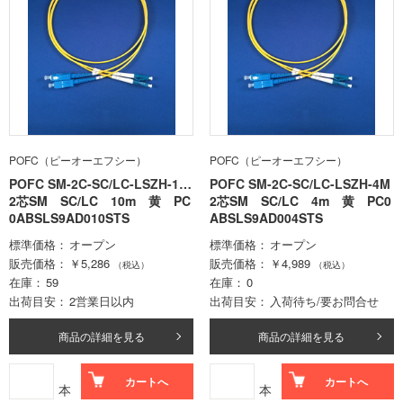
POFC（ピーオーエフシー）
POFC（ピーオーエフシー）
POFC SM-2C-SC/LC-LSZH-10
POFC SM-2C-SC/LC-LSZH-4M
M
2芯SM SC/LC 10m 黄 PC
2芯SM SC/LC 4m 黄 PC0
0ABSLS9AD010STS
ABSLS9AD004STS
標準価格
オープン
標準価格
オープン
販売価格
￥5,286
販売価格
￥4,989
（税込）
（税込）
在庫
59
在庫
0
出荷目安
2営業日以内
出荷目安
入荷待ち/要お問合せ
商品の詳細を見る
商品の詳細を見る
カートへ
カートへ
本
本