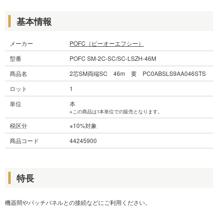
基本情報
メーカー
POFC（ピーオーエフシー）
型番
POFC SM-2C-SC/SC-LSZH-46M
商品名
2芯SM両端SC 46m 黄 PC0ABSLS9AA046STS
ロット
1
単位
本
※この商品は1本単位での販売となります。
税区分
※10%対象
商品コード
44245900
特長
機器間やパッチパネルとの接続などにご利用ください。