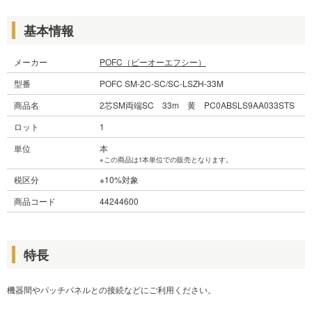
基本情報
メーカー
POFC（ピーオーエフシー）
型番
POFC SM-2C-SC/SC-LSZH-33M
商品名
2芯SM両端SC 33m 黄 PC0ABSLS9AA033STS
ロット
1
単位
本
※この商品は1本単位での販売となります。
税区分
※10%対象
商品コード
44244600
特長
機器間やパッチパネルとの接続などにご利用ください。