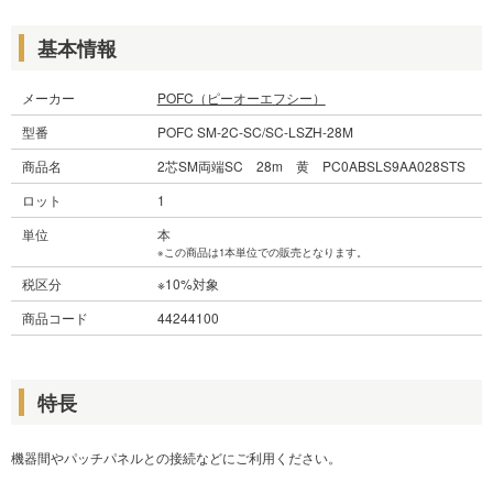
基本情報
メーカー
POFC（ピーオーエフシー）
型番
POFC SM-2C-SC/SC-LSZH-28M
商品名
2芯SM両端SC 28m 黄 PC0ABSLS9AA028STS
ロット
1
単位
本
※この商品は1本単位での販売となります。
税区分
※10%対象
商品コード
44244100
特長
機器間やパッチパネルとの接続などにご利用ください。