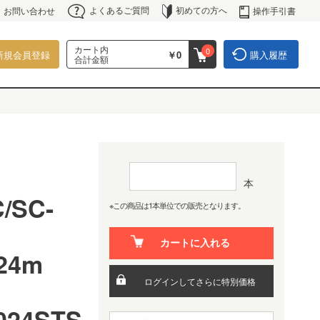
よくあるご質問
初めての方へ
操作手引書
お問い合わせ
カート内
0
新規会員登録
￥0
購入履歴
合計金額
本
/SC-
※この商品は1本単位での販売となります。
カートに入れる
 24m
ログインしてさらに特別価格
024STS