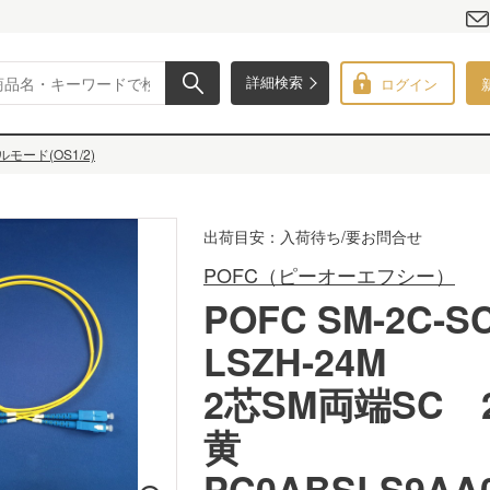
ログイン
詳細検索
モード(OS1/2)
出荷目安：入荷待ち/要お問合せ
POFC（ピーオーエフシー）
POFC SM-2C-SC
LSZH-24M
2芯SM両端SC
黄
PC0ABSLS9AA