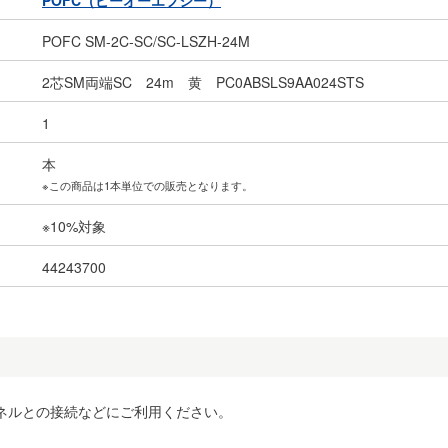
POFC（ピーオーエフシー）
POFC SM-2C-SC/SC-LSZH-24M
2芯SM両端SC 24m 黄 PC0ABSLS9AA024STS
1
本
※この商品は1本単位での販売となります。
※10%対象
44243700
ネルとの接続などにご利用ください。