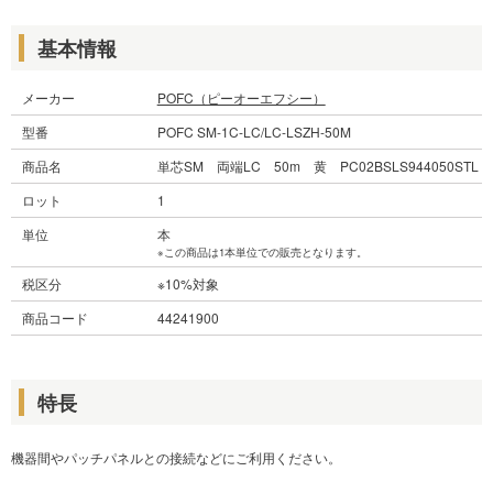
基本情報
メーカー
POFC（ピーオーエフシー）
型番
POFC SM-1C-LC/LC-LSZH-50M
商品名
単芯SM 両端LC 50m 黄 PC02BSLS944050STL
ロット
1
単位
本
※この商品は1本単位での販売となります。
税区分
※10%対象
商品コード
44241900
特長
機器間やパッチパネルとの接続などにご利用ください。