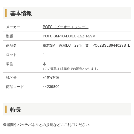
基本情報
メーカー
POFC（ピーオーエフシー）
型番
POFC SM-1C-LC/LC-LSZH-29M
商品名
単芯SM 両端LC 29m 黄 PC02BSLS944029STL
ロット
1
単位
本
※この商品は1本単位での販売となります。
税区分
※10%対象
商品コード
44239800
特長
機器間やパッチパネルとの接続などにご利用ください。