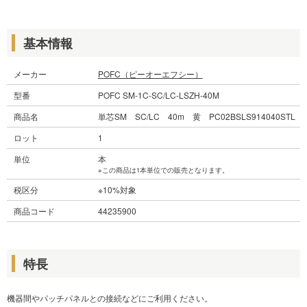
基本情報
メーカー
POFC（ピーオーエフシー）
型番
POFC SM-1C-SC/LC-LSZH-40M
商品名
単芯SM SC/LC 40m 黄 PC02BSLS914040STL
ロット
1
単位
本
※この商品は1本単位での販売となります。
税区分
※10%対象
商品コード
44235900
特長
機器間やパッチパネルとの接続などにご利用ください。