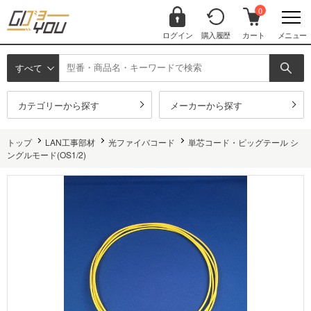
0
ログイン
購入履歴
カート
メニュー
すべて
カテゴリーから探す
メーカーから探す
トップ
LAN工事部材
光ファイバコード
単芯コード・ピッグテール シ
ングルモード(OS1/2)