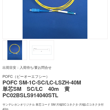
出荷目安：入荷待ち/要お問合せ
POFC（ピーオーエフシー）
POFC SM-1C-SC/LC-LSZH-40M
単芯SM SC/LC 40m 黄
PC02BSLS914040STL
サンテレホンオリジナル 単芯コード SM 片端SCコネクタ-片端LCコネクタ付
40m