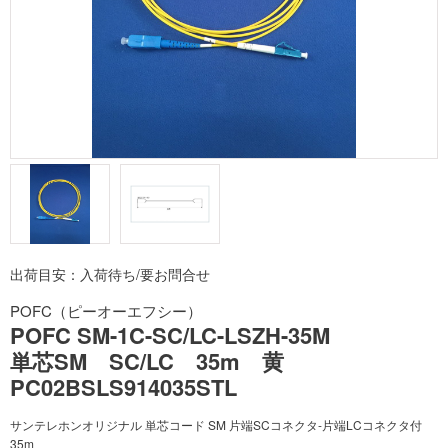
出荷目安：入荷待ち/要お問合せ
POFC（ピーオーエフシー）
POFC SM-1C-SC/LC-LSZH-35M
単芯SM SC/LC 35m 黄
PC02BSLS914035STL
サンテレホンオリジナル 単芯コード SM 片端SCコネクタ-片端LCコネクタ付
35m