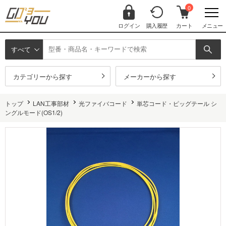
0
ログイン
購入履歴
カート
メニュー
すべて
カテゴリーから探す
メーカーから探す
トップ
LAN工事部材
光ファイバコード
単芯コード・ピッグテール シ
ングルモード(OS1/2)