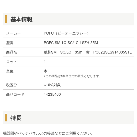
基本情報
メーカー
POFC（ピーオーエフシー）
型番
POFC SM-1C-SC/LC-LSZH-35M
商品名
単芯SM SC/LC 35m 黄 PC02BSLS914035STL
ロット
1
単位
本
※この商品は1本単位での販売となります。
税区分
※10%対象
商品コード
44235400
特長
機器間やパッチパネルとの接続などにご利用ください。