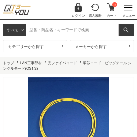
0
ログイン
購入履歴
カート
メニュー
すべて
カテゴリーから探す
メーカーから探す
トップ
LAN工事部材
光ファイバコード
単芯コード・ピッグテール シ
ングルモード(OS1/2)