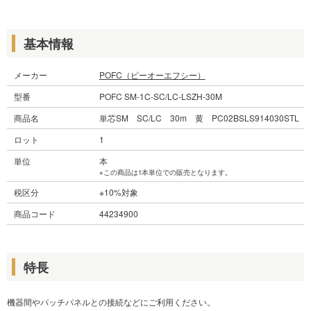
基本情報
メーカー
POFC（ピーオーエフシー）
型番
POFC SM-1C-SC/LC-LSZH-30M
商品名
単芯SM SC/LC 30m 黄 PC02BSLS914030STL
ロット
1
単位
本
※この商品は1本単位での販売となります。
税区分
※10%対象
商品コード
44234900
特長
機器間やパッチパネルとの接続などにご利用ください。