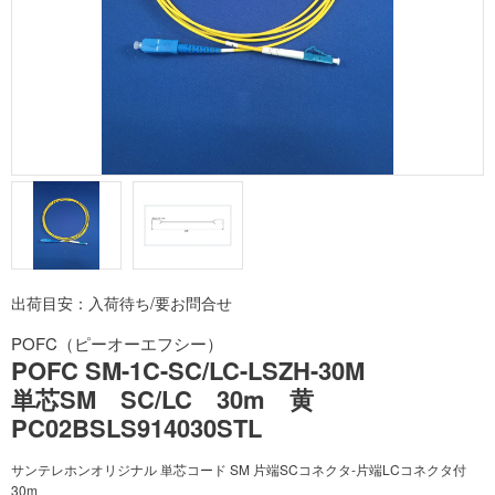
出荷目安：入荷待ち/要お問合せ
POFC（ピーオーエフシー）
POFC SM-1C-SC/LC-LSZH-30M
単芯SM SC/LC 30m 黄
PC02BSLS914030STL
サンテレホンオリジナル 単芯コード SM 片端SCコネクタ-片端LCコネクタ付
30m