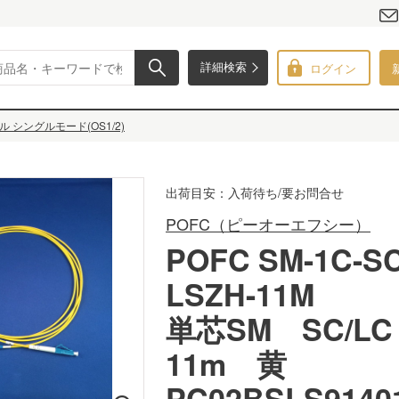
ログイン
詳細検索
シングルモード(OS1/2)
出荷目安：入荷待ち/要お問合せ
POFC（ピーオーエフシー）
POFC SM-1C-SC
LSZH-11M
単芯SM SC/L
11m 黄
PC02BSLS9140