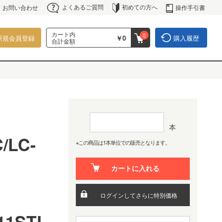
よくあるご質問
初めての方へ
操作手引書
お問い合わせ
カート内
0
新規会員登録
￥0
購入履歴
合計金額
本
/LC-
※この商品は1本単位での販売となります。
カートに入れる
C
ログインしてさらに特別価格
11STL