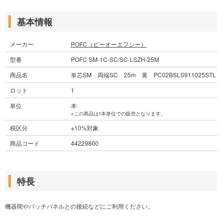
基本情報
メーカー
POFC（ピーオーエフシー）
型番
POFC SM-1C-SC/SC-LSZH-25M
商品名
単芯SM 両端SC 25m 黄 PC02BSLS911025STL
ロット
1
単位
本
※この商品は1本単位での販売となります。
税区分
※10%対象
商品コード
44229800
特長
機器間やパッチパネルとの接続などにご利用ください。