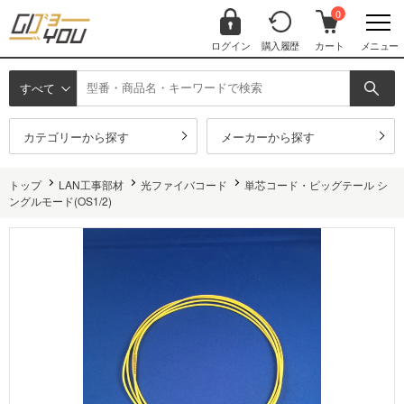
0
ログイン
購入履歴
カート
メニュー
すべて
カテゴリーから探す
メーカーから探す
トップ
LAN工事部材
光ファイバコード
単芯コード・ピッグテール シ
ングルモード(OS1/2)