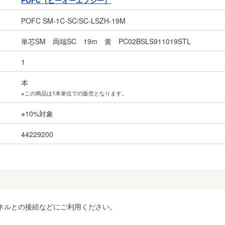
POFC（ピーオーエフシー）
POFC SM-1C-SC/SC-LSZH-19M
単芯SM 両端SC 19m 黄 PC02BSLS911019STL
1
本
※この商品は1本単位での販売となります。
※10%対象
44229200
ネルとの接続などにご利用ください。