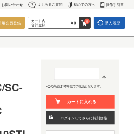
よくあるご質問
初めての方へ
操作手引書
お問い合わせ
カート内
0
新規会員登録
￥0
購入履歴
合計金額
本
/SC-
※この商品は1本単位での販売となります。
カートに入れる
SC
ログインしてさらに特別価格
19STL