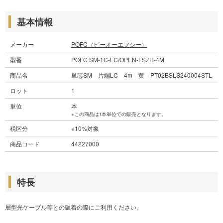
基本情報
メーカー
POFC（ピーオーエフシー）
型番
POFC SM-1C-LC/OPEN-LSZH-4M
商品名
単芯SM 片端LC 4m 黄 PT02BSLS240004STL
ロット
1
単位
本
※この商品は1本単位での販売となります。
税区分
※10%対象
商品コード
44227000
特長
層型光ケーブル等との融着の際にご利用ください。