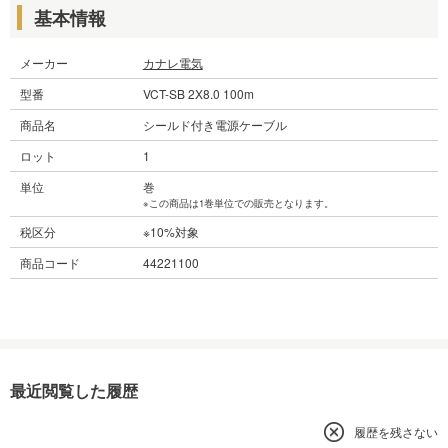
基本情報
メーカー
カナレ電気
型番
VCT-SB 2X8.0 100m
商品名
シールド付き電源ケーブル
ロット
1
単位
巻
※この商品は1巻単位での販売となります。
税区分
※10%対象
商品コード
44221100
最近閲覧した履歴
履歴を残さない