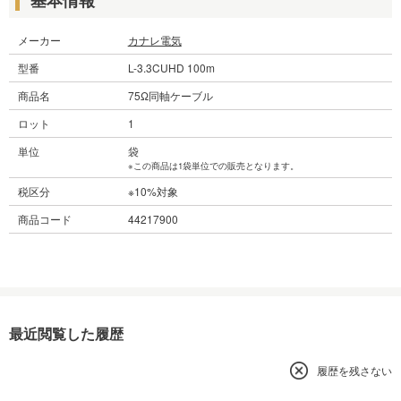
メーカー
カナレ電気
型番
L-3.3CUHD 100m
商品名
75Ω同軸ケーブル
ロット
1
単位
袋
※この商品は1袋単位での販売となります。
税区分
※10%対象
商品コード
44217900
最近閲覧した履歴
履歴を残さない