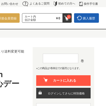
よくあるご質問
初めての方へ
操作手引書
お問い合わせ
カート内
0
新規会員登録
￥0
購入履歴
合計金額
より送料変更可能
巻
※この商品は1巻単位での販売となります。
m
心デー
カートに入れる
ログインしてさらに特別価格