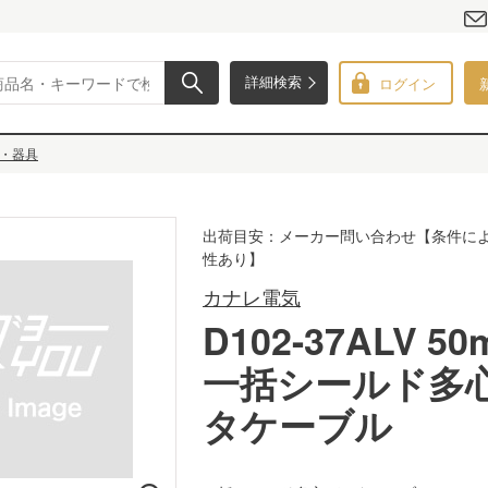
ログイン
詳細検索
・器具
出荷目安：メーカー問い合わせ【条件に
性あり】
カナレ電気
D102-37ALV 50
一括シールド多
タケーブル