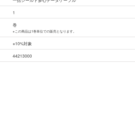
一括シールド多心データケーブル
1
巻
※この商品は1巻単位での販売となります。
※10%対象
44213000