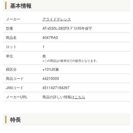
基本情報
メーカー
アライドテレシス
型番
AT-x530L-28GTX ﾃﾞﾘｽﾀ5年保守
商品名
4047RA3
ロット
1
単位
枚
※この商品は1枚単位での販売となります。
税区分
※10%対象
商品コード
44210000
JANコード
4511427194297
メーカーURL
商品の詳しい情報は
こちら
特長