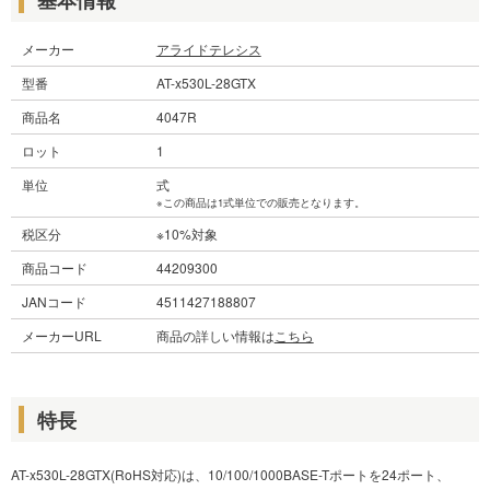
メーカー
アライドテレシス
型番
AT-x530L-28GTX
商品名
4047R
ロット
1
単位
式
※この商品は1式単位での販売となります。
税区分
※10%対象
商品コード
44209300
JANコード
4511427188807
メーカーURL
商品の詳しい情報は
こちら
特長
AT-x530L-28GTX(RoHS対応)は、10/100/1000BASE-Tポートを24ポート、