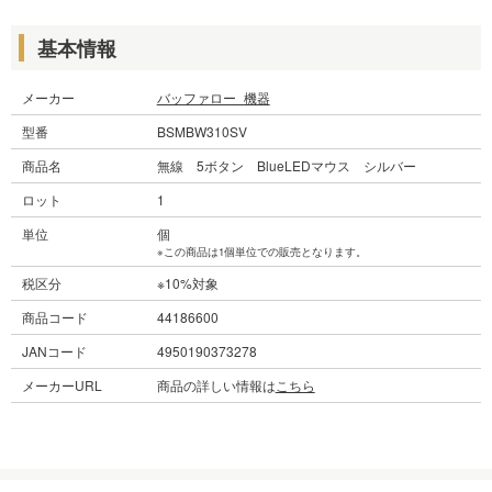
基本情報
メーカー
バッファロー_機器
型番
BSMBW310SV
商品名
無線 5ボタン BlueLEDマウス シルバー
ロット
1
単位
個
※この商品は1個単位での販売となります。
税区分
※10%対象
商品コード
44186600
JANコード
4950190373278
メーカーURL
商品の詳しい情報は
こちら