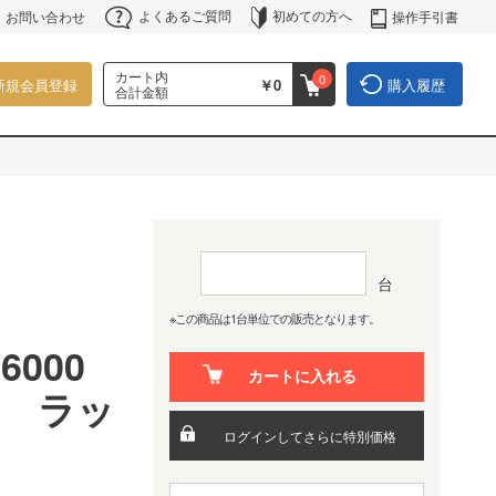
よくあるご質問
初めての方へ
操作手引書
お問い合わせ
カート内
0
新規会員登録
￥0
購入履歴
合計金額
台
※この商品は1台単位での販売となります。
S6000
カートに入れる
イ ラッ
ログインしてさらに特別価格