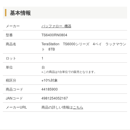
基本情報
メーカー
バッファロー_機器
型番
TS6400RN0804
商品名
TeraStation TS6000シリーズ 4ベイ ラックマウン
ト 8TB
ロット
1
単位
台
※この商品は1台単位での販売となります。
税区分
※10%対象
商品コード
44185900
JANコード
4981254052167
メーカーURL
商品の詳しい情報は
こちら