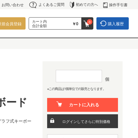
よくあるご質問
初めての方へ
操作手引書
お問い合わせ
カート内
0
新規会員登録
￥0
購入履歴
合計金額
個
※この商品は1個単位での販売となります。
ボード
カートに入れる
グラフ式キーボー
ログインしてさらに特別価格