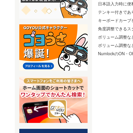
日本語入力時に便
テンキー付きであ
キーボードカーブ
角度調整できるス
ボリューム調整な
ボリューム調整な
NumlockのON