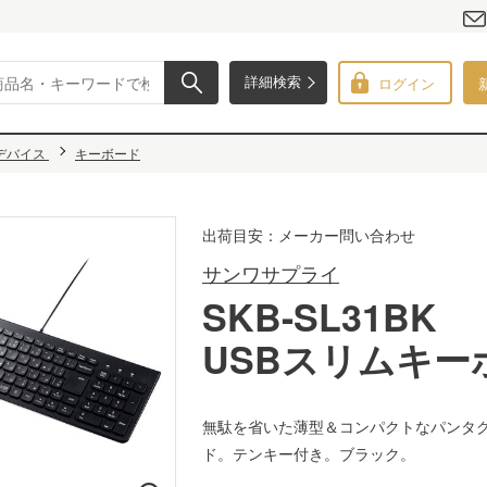
ログイン
詳細検索
デバイス
キーボード
出荷目安：メーカー問い合わせ
サンワサプライ
SKB-SL31BK
USBスリムキー
無駄を省いた薄型＆コンパクトなパンタ
ド。テンキー付き。ブラック。