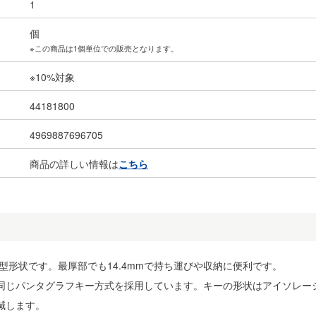
1
個
※この商品は1個単位での販売となります。
※10%対象
44181800
4969887696705
商品の詳しい情報は
こちら
型形状です。最厚部でも14.4mmで持ち運びや収納に便利です。
同じパンタグラフキー方式を採用しています。キーの形状はアイソレー
減します。