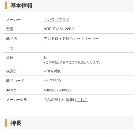
基本情報
メーカー
サンワサプライ
型番
ADR-TCAML22BK
商品名
アンドロイド対応カードリーダー
ロット
1
単位
個
※この商品は1個単位での販売となります。
税区分
※10%対象
商品コード
44177600
JANコード
4969887539927
メーカーURL
商品の詳しい情報は
こちら
特長