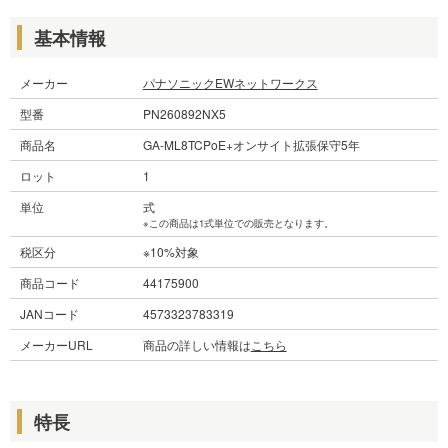
基本情報
メーカー
パナソニックEWネットワークス
型番
PN260892NX5
商品名
GA-ML8TCPoE+オンサイト拡張保守5年
ロット
1
単位
式
※この商品は1式単位での販売となります。
税区分
※10%対象
商品コード
44175900
JANコード
4573323783319
メーカーURL
商品の詳しい情報は
こちら
特長