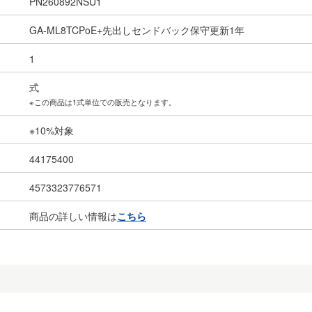
PN260892NSU1
GA-ML8TCPoE+先出しセンドバック保守更新1年
1
式
※この商品は1式単位での販売となります。
※10%対象
44175400
4573323776571
商品の詳しい情報は
こちら