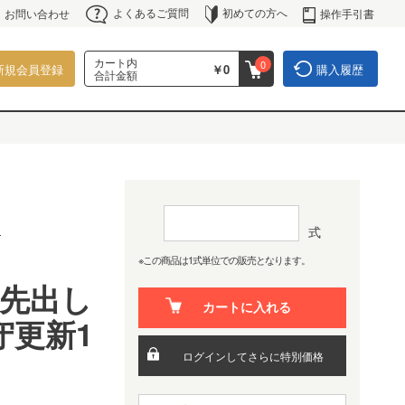
よくあるご質問
初めての方へ
操作手引書
お問い合わせ
カート内
0
新規会員登録
￥0
購入履歴
合計金額
ス
式
※この商品は1式単位での販売となります。
E+先出し
カートに入れる
守更新1
ログインしてさらに特別価格